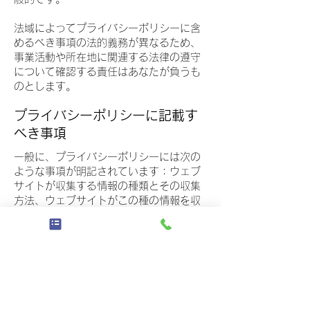
法域によってプライバシーポリシーに含
めるべき事項の法的義務が異なるため、
事業活動や所在地に関連する法律の遵守
について確認する責任はあなたが負うも
のとします。
プライバシーポリシーに記載す
べき事項
一般に、プライバシーポリシーには次の
ような事項が明記されています：ウェブ
サイトが収集する情報の種類とその収集
方法、ウェブサイトがこの種の情報を収
集する理由についての説明、第三者との
情報の共有に関するウェブサイトの運用
方法、訪問者や顧客が関連するプライバ
シーの権利と個人保護法等に基づいて権
利を行使する方法、未成年者のデータ収
集に関する特定の運用方法など。