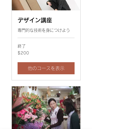
デザイン講座
専門的な技術を身につけよう
終了
200
$200
米
ド
ル
他のコースを表示