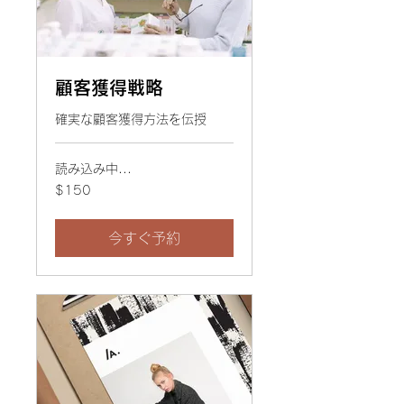
顧客獲得戦略
確実な顧客獲得方法を伝授
読み込み中...
150
$150
米
ド
ル
今すぐ予約