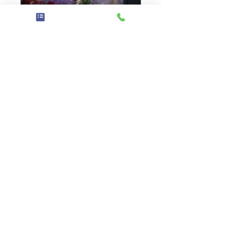
副業開始サポート
初心者でも安心、プロのサポー
ト
1時間
50
$50
米
ド
ル
今すぐ予約
合同会社Work Stage
Work Stage,Inc.2025